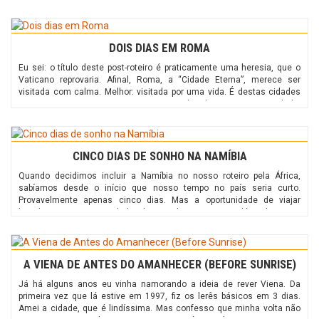
DOIS DIAS EM ROMA
Eu sei: o título deste post-roteiro é praticamente uma heresia, que o
Vaticano reprovaria. Afinal, Roma, a “Cidade Eterna”, merece ser
visitada com calma. Melhor: visitada por uma vida. É destas cidades
para revisitar, reencontrar, re-amar. Roma é realmente uma eternidade.
Entretanto, nem sempre temos condições de visitar Roma e ficar
“eternamente”. O mais indicado […]
CINCO DIAS DE SONHO NA NAMÍBIA
Quando decidimos incluir a Namíbia no nosso roteiro pela África,
sabíamos desde o início que nosso tempo no país seria curto.
Provavelmente apenas cinco dias. Mas a oportunidade de viajar
literalmente pro outro lado do mundo* era rara. Além do mais,
queríamos fazer tanta coisa e realizar tantos sonhos. (*Se cavarmos
um buraco cortando pela […]
A VIENA DE ANTES DO AMANHECER (BEFORE SUNRISE)
Já há alguns anos eu vinha namorando a ideia de rever Viena. Da
primeira vez que lá estive em 1997, fiz os lerês básicos em 3 dias.
Amei a cidade, que é lindíssima. Mas confesso que minha volta não