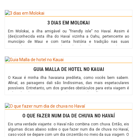
3 DIAS EM MOLOKAI
Em Molokai, a ilha amigável ou “friendly isle” no Havaí. Assim é
(des)conhecida esta ilha do Havaí vizinha a Oahu, pertencente ao
município de Maui e com tanta história e tradição nas suas
montanhas e praias. Do antigo leprosário de Kalaupapa aos penhascos
mais altos do mundo, passando pelos mais tradicionais viveiros de
peixes dos ancestrais havaianos, […]
GUIA MALLA DE HOTEL NO KAUAI
O Kauai é minha ilha havaiana predileta, como vocês bem sabem.
Afinal, as paisagens dali são lindíssimas, das mais espetaculares
possíveis. Entretanto, um dos grandes obstáculos para esta viagem é
achar hotel no Kauai a um bom custo-benefício. Isto porque,
comparada com as principais ilhas havaianas, as opções não são
muitas e esgotam rapidamente. Além […]
O QUE FAZER NUM DIA DE CHUVA NO HAVAÍ
Eis uma verdade viajante: o Havaí não combina com chuva. Então, eis
algumas dicas abaixo sobre o que fazer num dia de chuva no Havaí,
caso você se depare com um dia cinzentão no meio da sua viagem. O