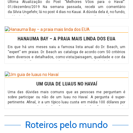
Última Atualização do Post “Melhores Vôos para o Havaí”:
01/dezembro/2019 Na semana passada, recebi um comentário
da Silvia Ungefehr, lá no post 4 dias no Kauai. A dúvida dela é, no fundo,
a dúvida de muitos que me escrevem: quais os melhores vôos para o
Havaí. O comentário: “Pretendemos ficar uns 16 dias no Hawaii – acha
que […]
HANAUMA BAY – A PRAIA MAIS LINDA DOS EUA
Eis que há uns meses saiu a famosa lista anual do Dr. Beach, um
“expert” em praias. Dr. Beach as cataloga de acordo com 50 critérios
bem diversos e detalhados, como vista/paisagem, qualidade e cor da
areia, proibição ao cigarro, vida selvagem, quantidade de lixo, entre
outros tantos. E na lista de 2016, HANAUMA BAY, na costa
sudeste de Oahu e paraíso […]
UM GUIA DE LUAUS NO HAVAÍ
Uma das dúvidas mais comuns que as pessoas me perguntam é
sobre participar ou não de um luau no Havaí. A pergunta é super-
pertinente. Afinal, ir a um típico luau custa em média 100 dólares por
pessoa. Ou seja, é um (cof, cof) investimento (cof, cof) significativo de
viagem. Este post é minha tentativa de elaborar um […]
Roteiros pelo mundo