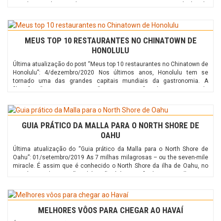
estado tem algumas das praias e paisagens naturais mais lindas do
planeta, que são anos-luz melhor […]
MEUS TOP 10 RESTAURANTES NO CHINATOWN DE
HONOLULU
Última atualização do post “Meus top 10 restaurantes no Chinatown de
Honolulu”: 4/dezembro/2020 Nos últimos anos, Honolulu tem se
tornado uma das grandes capitais mundiais da gastronomia. A
filosofia “East Meets West” e a geografia de estar situada
perfeitamente no meio destes dois mundos culinários permitiu que a
cidade alcançasse uma qualidade impressionante em seus […]
GUIA PRÁTICO DA MALLA PARA O NORTH SHORE DE
OAHU
Última atualização do “Guia prático da Malla para o North Shore de
Oahu”: 01/setembro/2019 As 7 milhas milagrosas – ou the seven-mile
miracle. É assim que é conhecido o North Shore da ilha de Oahu, no
Havaí. Esta designação, aliás, não é à toa. Afinal, nas 7 milhas que
separam Haleiwa de Sunset Beach, existem mais […]
MELHORES VÔOS PARA CHEGAR AO HAVAÍ