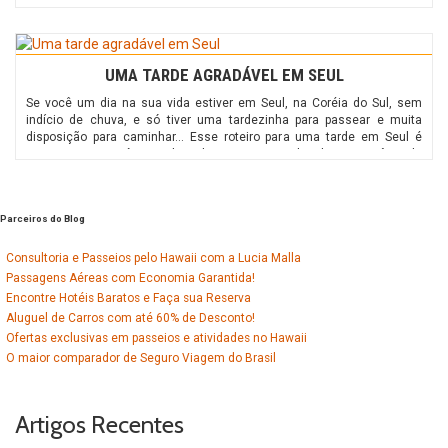
seria para rever os lugares sensacionais já visitados. Nem mesmo a
apaixonante casa do Hundertwasser. Minha […]
UMA TARDE AGRADÁVEL EM SEUL
Se você um dia na sua vida estiver em Seul, na Coréia do Sul, sem
indício de chuva, e só tiver uma tardezinha para passear e muita
disposição para caminhar… Esse roteiro para uma tarde em Seul é
portanto para você. Tem de tudo um pouco, incluindo a cerimônia de
troca da guarda. Roteiro para […]
Parceiros do Blog
Consultoria e Passeios pelo Hawaii com a Lucia Malla
Passagens Aéreas com Economia Garantida!
Encontre Hotéis Baratos e Faça sua Reserva‎
Aluguel de Carros com até 60% de Desconto!
Ofertas exclusivas em passeios e atividades no Hawaii
O maior comparador de Seguro Viagem do Brasil
Artigos Recentes